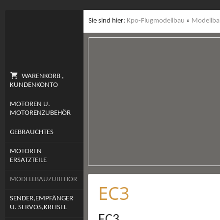
Sie sind hier:
Kpo-Flugmodellbau
»
Modellba
WARENKORB ,
KUNDENKONTO
MOTOREN U.
MOTORENZUBEHÖR
GEBRAUCHTES
MOTOREN
ERSATZTEILE
MODELLBAUZUBEHÖR
EC3
SENDER,EMPFÄNGER
U. SERVOS,KREISEL