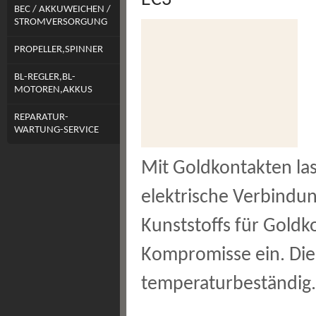
EC3
BEC / AKKUWEICHEN /
STROMVERSORGUNG
PROPELLER,SPINNER
BL-REGLER,BL-
MOTOREN,AKKUS
REPARATUR-
WARTUNG-SERVICE
Mit Goldkontakten la
elektrische Verbindun
Kunststoffs für Gold
Kompromisse ein. Dies
temperaturbeständig.