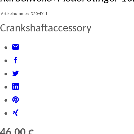
Artikelnummer:
D20+D11
Crankshaftaccessory
46,00 €