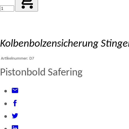
Kolbenbolzensicherung Stinge
Artikelnummer:
D7
Pistonbold Safering