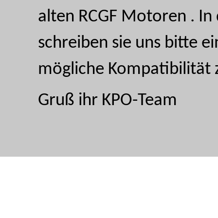
alten RCGF Motoren . In 
schreiben sie uns bitte e
mögliche Kompatibilität 
Gruß ihr KPO-Team