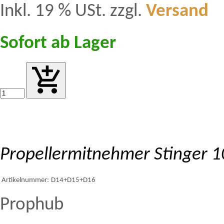
Inkl. 19 % USt. zzgl.
Versand
Sofort ab Lager
Propellermitnehmer Stinger 
Artikelnummer:
D14+D15+D16
Prophub