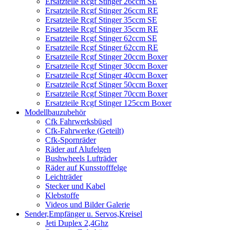
Ersatzteile Rcgf Stinger 26ccm SE
Ersatzteile Rcgf Stinger 26ccm RE
Ersatzteile Rcgf Stinger 35ccm SE
Ersatzteile Rcgf Stinger 35ccm RE
Ersatzteile Rcgf Stinger 62ccm SE
Ersatzteile Rcgf Stinger 62ccm RE
Ersatzteile Rcgf Stinger 20ccm Boxer
Ersatzteile Rcgf Stinger 30ccm Boxer
Ersatzteile Rcgf Stinger 40ccm Boxer
Ersatzteile Rcgf Stinger 50ccm Boxer
Ersatzteile Rcgf Stinger 70ccm Boxer
Ersatzteile Rcgf Stinger 125ccm Boxer
Modellbauzubehör
Cfk Fahrwerksbügel
Cfk-Fahrwerke (Geteilt)
Cfk-Spornräder
Räder auf Alufelgen
Bushwheels Lufträder
Räder auf Kunsstofffelge
Leichträder
Stecker und Kabel
Klebstoffe
Videos und Bilder Galerie
Sender,Empfänger u. Servos,Kreisel
Jeti Duplex 2,4Ghz