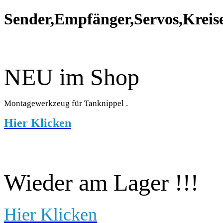
Sender,Empfänger,Servos,Kreis
NEU im Shop
Montagewerkzeug für Tanknippel .
Hier Klicken
Wieder am Lager !!!
Hier Klicken