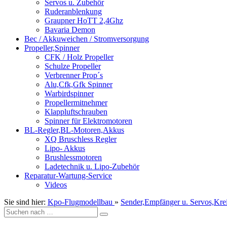
Servos u. Zubehör
Ruderanblenkung
Graupner HoTT 2,4Ghz
Bavaria Demon
Bec / Akkuweichen / Stromversorgung
Propeller,Spinner
CFK / Holz Propeller
Schulze Propeller
Verbrenner Prop´s
Alu,Cfk,Gfk Spinner
Warbirdspinner
Propellermitnehmer
Klappluftschrauben
Spinner für Elektromotoren
BL-Regler,BL-Motoren,Akkus
XQ Bruschless Regler
Lipo- Akkus
Brushlessmotoren
Ladetechnik u. Lipo-Zubehör
Reparatur-Wartung-Service
Videos
Sie sind hier:
Kpo-Flugmodellbau
»
Sender,Empfänger u. Servos,Krei