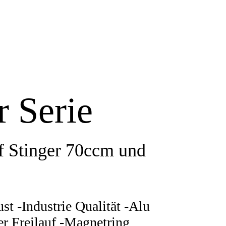
 Serie
f Stinger 70ccm und
st -Industrie Qualität -Alu
er Freilauf -Magnetring