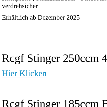
verdrehsicher
Erhältlich ab Dezember 2025
Rcgf Stinger 250ccm 4
Hier Klicken
Rcgf Stinger 185ccm 