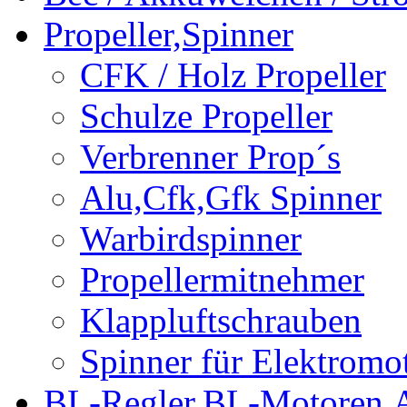
Propeller,Spinner
CFK / Holz Propeller
Schulze Propeller
Verbrenner Prop´s
Alu,Cfk,Gfk Spinner
Warbirdspinner
Propellermitnehmer
Klappluftschrauben
Spinner für Elektromo
BL-Regler,BL-Motoren,