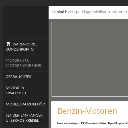
Sie sind hier:
Kpo-Flugmodellbau
»
Motoren 
WARENKORB ,
KUNDENKONTO
MOTOREN U.
MOTORENZUBEHÖR
GEBRAUCHTES
MOTOREN
ERSATZTEILE
MODELLBAUZUBEHÖR
Benzin-Motoren
SENDER,EMPFÄNGER
U. SERVOS,KREISEL
Inverkehrbringer / EU-Verantwortlicher: Kpo-Flugmodell