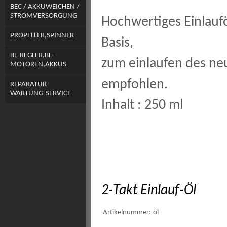
BEC / AKKUWEICHEN /
STROMVERSORGUNG
Hochwertiges Einlaufö
PROPELLER,SPINNER
Basis,
BL-REGLER,BL-
zum einlaufen des n
MOTOREN,AKKUS
empfohlen.
REPARATUR-
WARTUNG-SERVICE
Inhalt : 250 ml
2-Takt Einlauf-Öl
Artikelnummer:
öl