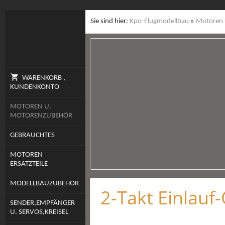
Sie sind hier:
Kpo-Flugmodellbau
»
Motoren 
WARENKORB ,
KUNDENKONTO
MOTOREN U.
MOTORENZUBEHÖR
GEBRAUCHTES
MOTOREN
ERSATZTEILE
MODELLBAUZUBEHÖR
2-Takt Einlauf-
SENDER,EMPFÄNGER
U. SERVOS,KREISEL