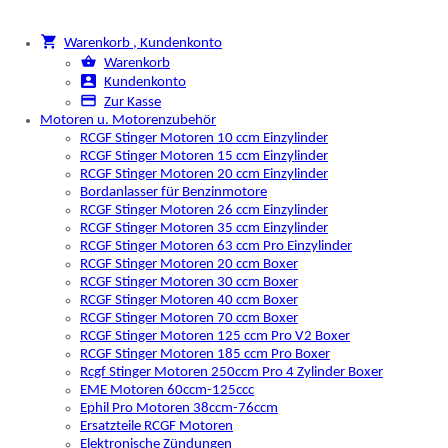
Warenkorb , Kundenkonto
Warenkorb
Kundenkonto
Zur Kasse
Motoren u. Motorenzubehör
RCGF Stinger Motoren 10 ccm Einzylinder
RCGF Stinger Motoren 15 ccm Einzylinder
RCGF Stinger Motoren 20 ccm Einzylinder
Bordanlasser für Benzinmotore
RCGF Stinger Motoren 26 ccm Einzylinder
RCGF Stinger Motoren 35 ccm Einzylinder
RCGF Stinger Motoren 63 ccm Pro Einzylinder
RCGF Stinger Motoren 20 ccm Boxer
RCGF Stinger Motoren 30 ccm Boxer
RCGF Stinger Motoren 40 ccm Boxer
RCGF Stinger Motoren 70 ccm Boxer
RCGF Stinger Motoren 125 ccm Pro V2 Boxer
RCGF Stinger Motoren 185 ccm Pro Boxer
Rcgf Stinger Motoren 250ccm Pro 4 Zylinder Boxer
EME Motoren 60ccm-125ccc
Ephil Pro Motoren 38ccm-76ccm
Ersatzteile RCGF Motoren
Elektronische Zündungen