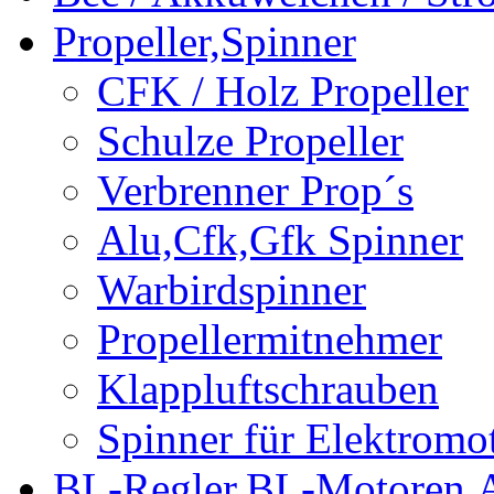
Propeller,Spinner
CFK / Holz Propeller
Schulze Propeller
Verbrenner Prop´s
Alu,Cfk,Gfk Spinner
Warbirdspinner
Propellermitnehmer
Klappluftschrauben
Spinner für Elektromo
BL-Regler,BL-Motoren,