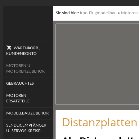
Sie sind hier:
Kpo-Flugmodellbau
»
Motoren 
WARENKORB ,
KUNDENKONTO
MOTOREN U.
MOTORENZUBEHÖR
GEBRAUCHTES
MOTOREN
ERSATZTEILE
MODELLBAUZUBEHÖR
Distanzplatte
SENDER,EMPFÄNGER
U. SERVOS,KREISEL