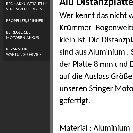
Alu Distanzplatte
BEC / AKKUWEICHEN /
STROMVERSORGUNG
Wer kennt das nicht 
PROPELLER,SPINNER
Krümmer- Bogenweit
BL-REGLER,BL-
MOTOREN,AKKUS
klein ist. Die Distanzp
REPARATUR-
sind aus Aluminium . 
WARTUNG-SERVICE
der Platte 8 mm und 
auf die Auslass Größe
unseren Stinger Mot
gefertigt.
Material : Aluminium