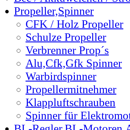
Propeller,Spinner
CFK / Holz Propeller
Schulze Propeller
Verbrenner Prop´s
Alu,Cfk,Gfk Spinner
Warbirdspinner
Propellermitnehmer
Klappluftschrauben
Spinner für Elektromo
BL-Regler,BL-Motoren,