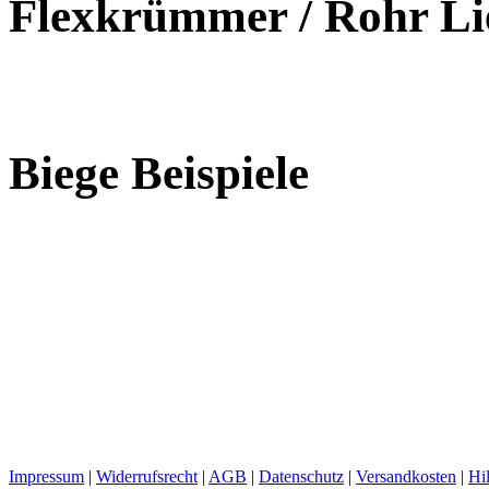
Flexkrümmer / Rohr Li
Biege Beispiele
Impressum
|
Widerrufsrecht
|
AGB
|
Datenschutz
|
Versandkosten
|
Hi