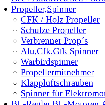
Propeller,Spinner
CFK / Holz Propeller
Schulze Propeller
Verbrenner Prop´s
Alu,Cfk,Gfk Spinner
Warbirdspinner
Propellermitnehmer
Klappluftschrauben
Spinner für Elektromo
BL-Regler,BL-Motoren,