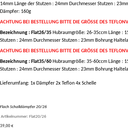
14mm Länge der Stutzen : 24mm Durchmesser Stutzen : 23m
Dämpfer: 160g
ACHTUNG BEI BESTELLUNG BITTE DIE GRÖSSE DES TEFLO
Bezeichnung : Flat26/35
Hubraumgröße: 26-35ccm Länge : 
Stutzen : 24mm Durchmesser Stutzen : 23mm Bohrung Haltel
ACHTUNG BEI BESTELLUNG BITTE DIE GRÖSSE DES TEFLO
Bezeichnung : Flat35/60
Hubraumgröße: 35-60ccm Länge : 
Stutzen : 24mm Durchmesser Stutzen : 23mm Bohrung Haltel
Lieferumfang: 1x Dämpfer 2x Teflon 4x Schelle
Flach Schalldämpfer 20/26
Artikelnummer:
Flat20/26
39,00 €