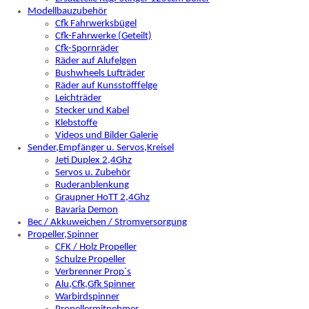
Modellbauzubehör
Cfk Fahrwerksbügel
Cfk-Fahrwerke (Geteilt)
Cfk-Spornräder
Räder auf Alufelgen
Bushwheels Lufträder
Räder auf Kunsstofffelge
Leichträder
Stecker und Kabel
Klebstoffe
Videos und Bilder Galerie
Sender,Empfänger u. Servos,Kreisel
Jeti Duplex 2,4Ghz
Servos u. Zubehör
Ruderanblenkung
Graupner HoTT 2,4Ghz
Bavaria Demon
Bec / Akkuweichen / Stromversorgung
Propeller,Spinner
CFK / Holz Propeller
Schulze Propeller
Verbrenner Prop´s
Alu,Cfk,Gfk Spinner
Warbirdspinner