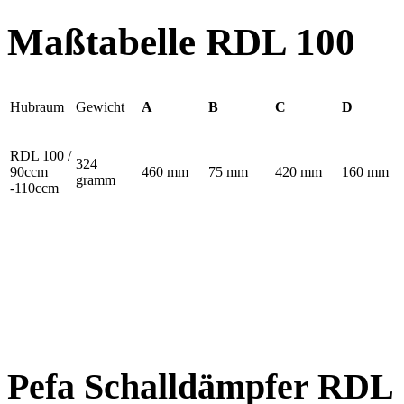
Maßtabelle RDL 100
Hubraum
Gewicht
A
B
C
D
RDL 100 /
324
90ccm
460 mm
75 mm
420 mm
160 mm
gramm
-110ccm
Pefa Schalldämpfer RDL 