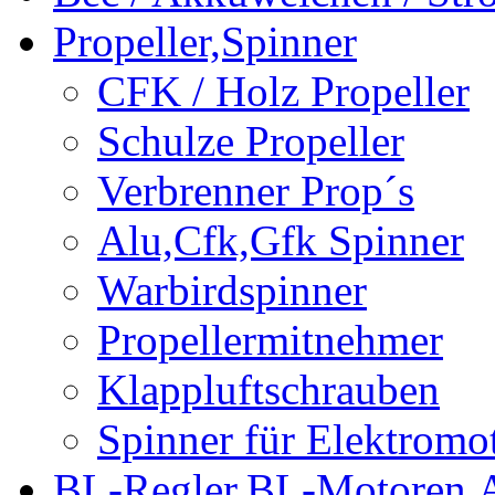
Propeller,Spinner
CFK / Holz Propeller
Schulze Propeller
Verbrenner Prop´s
Alu,Cfk,Gfk Spinner
Warbirdspinner
Propellermitnehmer
Klappluftschrauben
Spinner für Elektromo
BL-Regler,BL-Motoren,