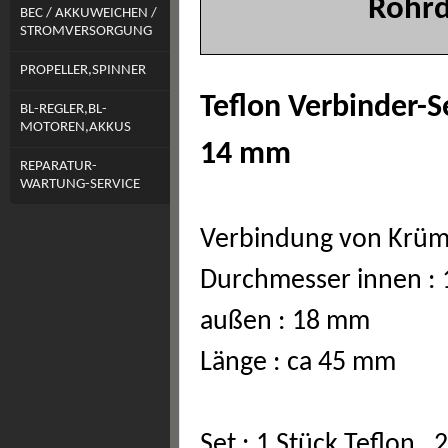
Rohrd
BEC / AKKUWEICHEN /
STROMVERSORGUNG
PROPELLER,SPINNER
Teflon Verbinder-S
BL-REGLER,BL-
MOTOREN,AKKUS
14 mm
REPARATUR-
WARTUNG-SERVICE
Verbindung von Krü
Durchmesser innen :
außen : 18 mm
Länge : ca 45 mm
Set : 1 Stück Teflon ,