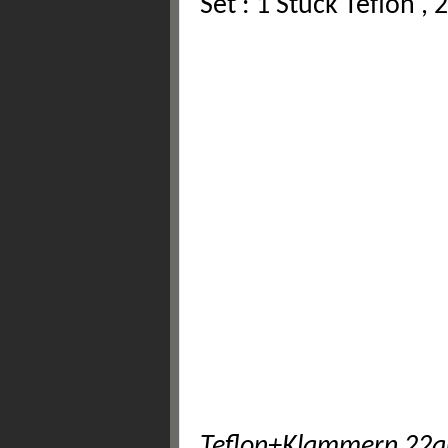
Set : 1 Stück Teflon ,
Teflon+Klammern 22