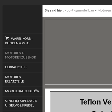
Sie sind hier:
Kpo-Flugmodellbau
»
Motoren 
WARENKORB ,
KUNDENKONTO
MOTOREN U.
MOTORENZUBEHÖR
GEBRAUCHTES
MOTOREN
ERSATZTEILE
MODELLBAUZUBEHÖR
Teflon V
SENDER,EMPFÄNGER
U. SERVOS,KREISEL