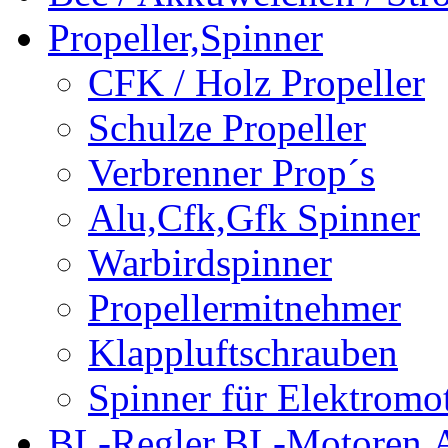
Propeller,Spinner
CFK / Holz Propeller
Schulze Propeller
Verbrenner Prop´s
Alu,Cfk,Gfk Spinner
Warbirdspinner
Propellermitnehmer
Klappluftschrauben
Spinner für Elektromo
BL-Regler,BL-Motoren,