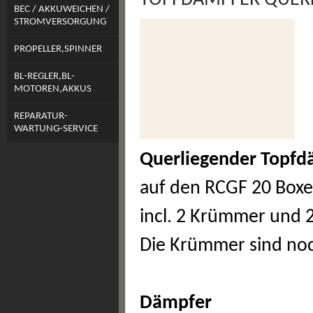
TOPFDÄMPFER QUERL
BEC / AKKUWEICHEN /
STROMVERSORGUNG
PROPELLER,SPINNER
BL-REGLER,BL-
MOTOREN,AKKUS
REPARATUR-
WARTUNG-SERVICE
Querliegender Topfd
auf den RCGF 20 Box
incl. 2 Krümmer und 2
Die Krümmer sind noc
Dämpfer