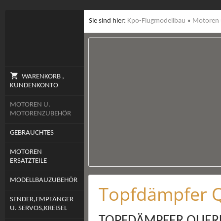
Sie sind hier:
Kpo-Flugmodellbau
»
Motoren 
WARENKORB ,
KUNDENKONTO
MOTOREN U.
MOTORENZUBEHÖR
GEBRAUCHTES
MOTOREN
ERSATZTEILE
MODELLBAUZUBEHÖR
Topfdämpfer Q
SENDER,EMPFÄNGER
U. SERVOS,KREISEL