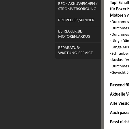
Topf Scha
BEC / AKKUWEICHEN /
STROMVERSORGUNG
für Boxer 
Motoren vo
PROPELLER,SPINNER
-
Durchmes
-Durchmess
BL-REGLER,BL-
-Durchmes
MOTOREN,AKKUS
-Länge Dä
-Länge Au
REPARATUR-
WARTUNG-SERVICE
-Schrauben
-Auslassfe
-Durchmes
-Gewicht 
Passend fü
Aktuelle V
Alte Versi
Auch passe
Passt nich