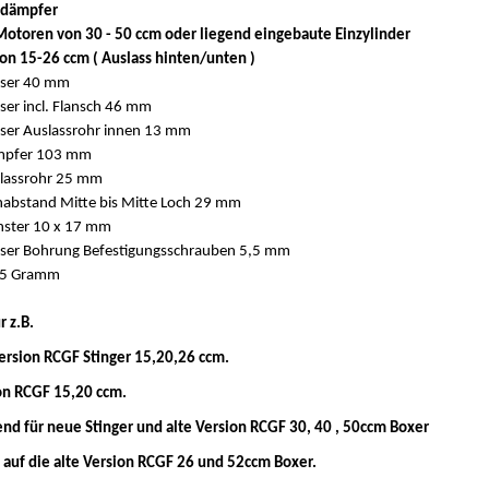
lldämpfer
Motoren von 30 - 50 ccm oder liegend eingebaute Einzylinder
n 15-26 ccm ( Auslass hinten/unten )
ser 40 mm
er incl. Flansch 46 mm
ser Auslassrohr innen 13 mm
mpfer 103 mm
slassrohr 25 mm
abstand Mitte bis Mitte Loch 29 mm
nster 10 x 17 mm
ser Bohrung Befestigungsschrauben 5,5 mm
55 Gramm
r z.B.
ersion RCGF Stinger 15,20,26 ccm.
on RCGF 15,20 ccm.
nd für neue Stinger und alte Version RCGF 30, 40 , 50ccm Boxer
t auf die alte Version RCGF 26 und 52ccm Boxer.