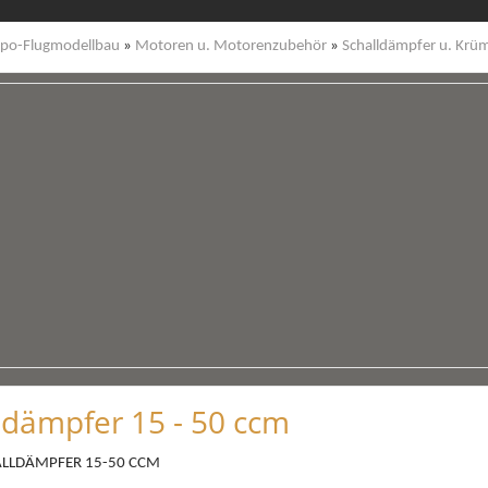
po-Flugmodellbau
»
Motoren u. Motorenzubehör
»
Schalldämpfer u. Kr
-dämpfer 15 - 50 ccm
ALLDÄMPFER 15-50 CCM