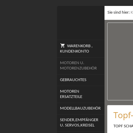
Sie sind hier:
K
WARENKORB ,
KUNDENKONTO
MOTOREN U.
MOTORENZUBEHÖR
GEBRAUCHTES
MOTOREN
ERSATZTEILE
MODELLBAUZUBEHÖR
Topf
SENDER,EMPFÄNGER
U. SERVOS,KREISEL
TOPF SCH