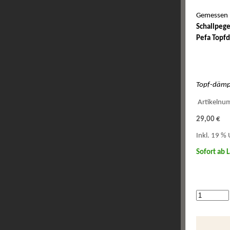
Gemessen 
Schallpege
Pefa Topf
Topf-dämpf
Artikelnu
29,00 €
Inkl. 19 % 
Sofort ab 