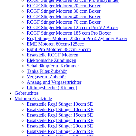
RCGF Stinger Motoren 63 ccm Pro Einzylinder
RCGF Stinger Motoren 20 ccm Boxer
RCGF Stinger Motoren 30 ccm Boxer
RCGF Stinger Motoren 40 ccm Boxer
RCGF Stinger Motoren 70 ccm Boxer
RCGF Stinger Motoren 125 ccm Pro V2 Boxer
RCGF Stinger Motoren 185 ccm Pro Boxer
Rcgf Stinger Motoren 250ccm Pro 4 Zylinder Boxer
EME Motoren 60ccm-125ccc
Ephil Pro Motoren 38ccm-76ccm
Ersatzteile RCGF Motoren
Elektronische Zündungen
Schalldämpfer u. Krümmer
Tanks,Filter,Zubehör
Vergaser u. Zubehör
Ansaug und Vergasertrichter
Lüftungsbleche ( Kiemen)
Gebrauchtes
Motoren Ersatzteile
Ersatzteile Rcgf Stinger 10ccm SE
Ersatzteile Rcgf Stinger 10ccm RE
Ersatzteile Rcgf Stinger 15ccm SE
Ersatzteile Rcgf Stinger 15ccm RE
Ersatzteile Rcgf Stinger 20ccm SE
Ersatzteile Rcgf Stinger 20ccm RE