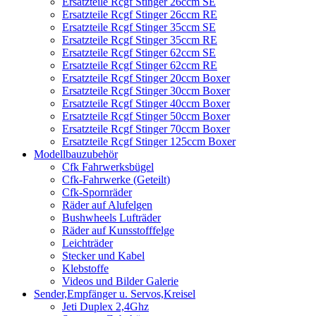
Ersatzteile Rcgf Stinger 26ccm SE
Ersatzteile Rcgf Stinger 26ccm RE
Ersatzteile Rcgf Stinger 35ccm SE
Ersatzteile Rcgf Stinger 35ccm RE
Ersatzteile Rcgf Stinger 62ccm SE
Ersatzteile Rcgf Stinger 62ccm RE
Ersatzteile Rcgf Stinger 20ccm Boxer
Ersatzteile Rcgf Stinger 30ccm Boxer
Ersatzteile Rcgf Stinger 40ccm Boxer
Ersatzteile Rcgf Stinger 50ccm Boxer
Ersatzteile Rcgf Stinger 70ccm Boxer
Ersatzteile Rcgf Stinger 125ccm Boxer
Modellbauzubehör
Cfk Fahrwerksbügel
Cfk-Fahrwerke (Geteilt)
Cfk-Spornräder
Räder auf Alufelgen
Bushwheels Lufträder
Räder auf Kunsstofffelge
Leichträder
Stecker und Kabel
Klebstoffe
Videos und Bilder Galerie
Sender,Empfänger u. Servos,Kreisel
Jeti Duplex 2,4Ghz