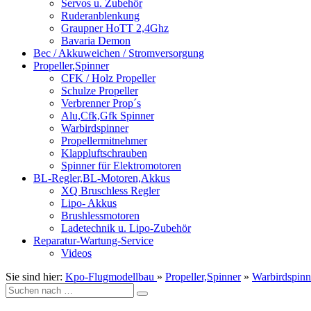
Servos u. Zubehör
Ruderanblenkung
Graupner HoTT 2,4Ghz
Bavaria Demon
Bec / Akkuweichen / Stromversorgung
Propeller,Spinner
CFK / Holz Propeller
Schulze Propeller
Verbrenner Prop´s
Alu,Cfk,Gfk Spinner
Warbirdspinner
Propellermitnehmer
Klappluftschrauben
Spinner für Elektromotoren
BL-Regler,BL-Motoren,Akkus
XQ Bruschless Regler
Lipo- Akkus
Brushlessmotoren
Ladetechnik u. Lipo-Zubehör
Reparatur-Wartung-Service
Videos
Sie sind hier:
Kpo-Flugmodellbau
»
Propeller,Spinner
»
Warbirdspinn