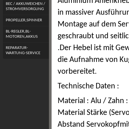
Aluminium Anlenkhebe
BEC / AKKUWEICHEN /
STROMVERSORGUNG
in massiver Ausführun
PROPELLER,SPINNER
Montage auf dem Serv
BL-REGLER,BL-
geschraubt und seitl
MOTOREN,AKKUS
.Der Hebel ist mit Ge
REPARATUR-
WARTUNG-SERVICE
die Aufnahme von Ku
vorbereitet.
Technische Daten :
Material : Alu / Zahn 
Material Stärke (Ser
Abstand Servokopfmit