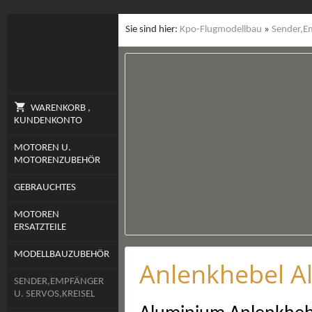
Sie sind hier:
Kpo-Flugmodellbau
»
Sender,Em
WARENKORB ,
KUNDENKONTO
MOTOREN U.
MOTORENZUBEHÖR
GEBRAUCHTES
MOTOREN
ERSATZTEILE
MODELLBAUZUBEHÖR
Anlenkhebel A
SENDER,EMPFÄNGER
U. SERVOS,KREISEL