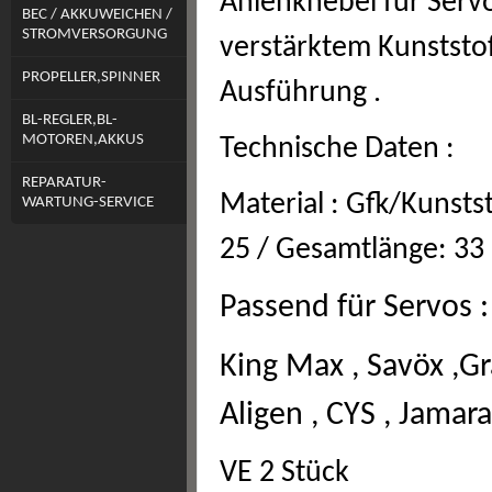
Anlenkhebel für Serv
BEC / AKKUWEICHEN /
STROMVERSORGUNG
verstärktem Kunststo
PROPELLER,SPINNER
Ausführung .
BL-REGLER,BL-
MOTOREN,AKKUS
Technische Daten :
REPARATUR-
Material : Gfk/Kunstst
WARTUNG-SERVICE
25 / Gesamtlänge: 33
Passend für Servos :
King Max , Savöx ,Gr
Aligen , CYS , Jama
VE 2 Stück