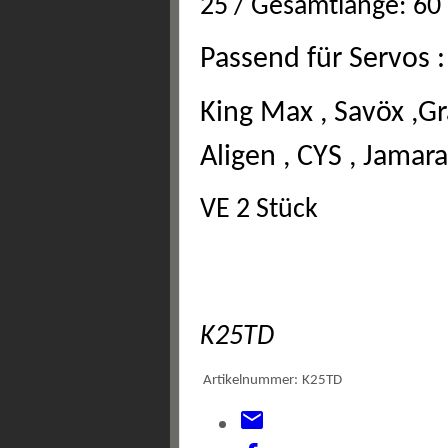
25 / Gesamtlänge: 60
Passend für Servos :
King Max , Savöx ,Gr
Aligen , CYS , Jama
VE 2 Stück
K25TD
Artikelnummer:
K25TD