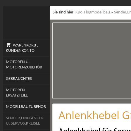
Sie sind hier:
Kpo-Flugmodellbau
»
Sender,Em
WARENKORB ,
KUNDENKONTO
MOTOREN U.
MOTORENZUBEHÖR
GEBRAUCHTES
MOTOREN
ERSATZTEILE
MODELLBAUZUBEHÖR
Anlenkhebel Gf
SENDER,EMPFÄNGER
U. SERVOS,KREISEL