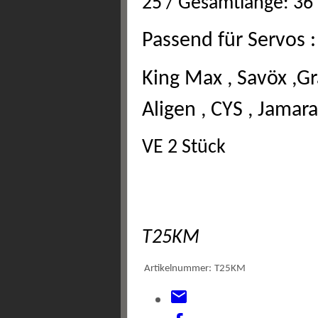
25 / Gesamtlänge: 36
Passend für Servos :
King Max , Savöx ,Gr
Aligen , CYS , Jama
VE 2 Stück
T25KM
Artikelnummer:
T25KM