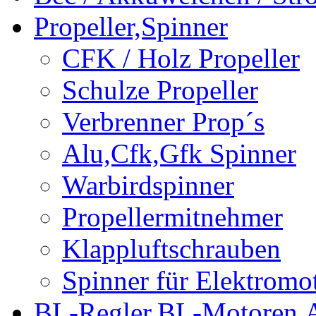
Propeller,Spinner
CFK / Holz Propeller
Schulze Propeller
Verbrenner Prop´s
Alu,Cfk,Gfk Spinner
Warbirdspinner
Propellermitnehmer
Klappluftschrauben
Spinner für Elektromo
BL-Regler,BL-Motoren,