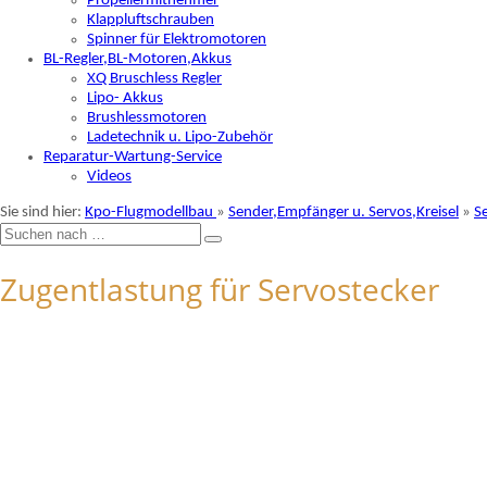
Propellermitnehmer
Klappluftschrauben
Spinner für Elektromotoren
BL-Regler,BL-Motoren,Akkus
XQ Bruschless Regler
Lipo- Akkus
Brushlessmotoren
Ladetechnik u. Lipo-Zubehör
Reparatur-Wartung-Service
Videos
Sie sind hier:
Kpo-Flugmodellbau
»
Sender,Empfänger u. Servos,Kreisel
»
S
Zugentlastung für Servostecker