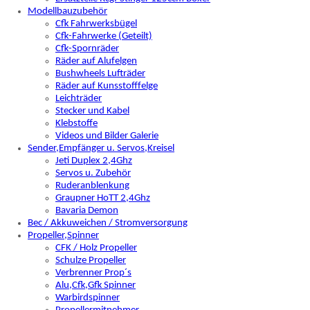
Modellbauzubehör
Cfk Fahrwerksbügel
Cfk-Fahrwerke (Geteilt)
Cfk-Spornräder
Räder auf Alufelgen
Bushwheels Lufträder
Räder auf Kunsstofffelge
Leichträder
Stecker und Kabel
Klebstoffe
Videos und Bilder Galerie
Sender,Empfänger u. Servos,Kreisel
Jeti Duplex 2,4Ghz
Servos u. Zubehör
Ruderanblenkung
Graupner HoTT 2,4Ghz
Bavaria Demon
Bec / Akkuweichen / Stromversorgung
Propeller,Spinner
CFK / Holz Propeller
Schulze Propeller
Verbrenner Prop´s
Alu,Cfk,Gfk Spinner
Warbirdspinner