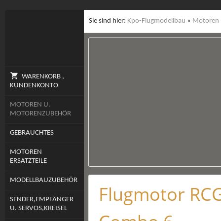
Sie sind hier:
Kpo-Flugmodellbau
»
Motoren 
WARENKORB ,
KUNDENKONTO
MOTOREN U.
MOTORENZUBEHÖR
GEBRAUCHTES
MOTOREN
ERSATZTEILE
MODELLBAUZUBEHÖR
Flugmotor RCG
SENDER,EMPFÄNGER
U. SERVOS,KREISEL