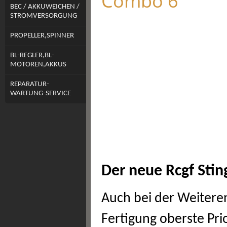
Combo 6
BEC / AKKUWEICHEN /
STROMVERSORGUNG
PROPELLER,SPINNER
BL-REGLER,BL-
MOTOREN,AKKUS
REPARATUR-
WARTUNG-SERVICE
Der neue Rcgf Stin
Auch bei der Weiteren
Fertigung oberste Pri