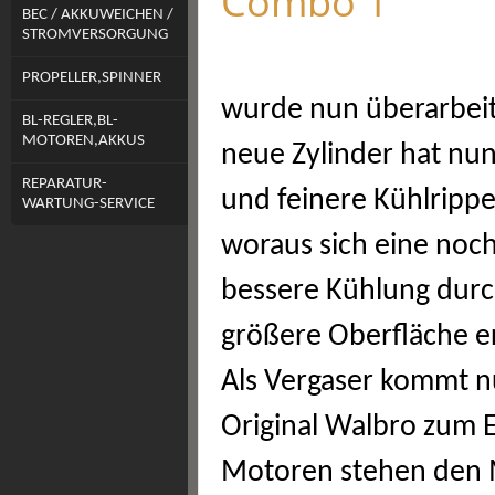
Combo 1
BEC / AKKUWEICHEN /
STROMVERSORGUNG
PROPELLER,SPINNER
wurde nun überarbeit
BL-REGLER,BL-
MOTOREN,AKKUS
neue Zylinder hat nu
REPARATUR-
und feinere Kühlripp
WARTUNG-SERVICE
woraus sich eine noc
bessere Kühlung durc
größere Oberfläche er
Als Vergaser kommt n
Original Walbro zum Ei
Motoren stehen den M