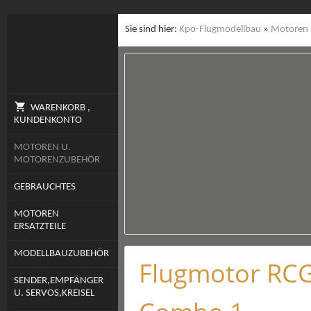
Sie sind hier:
Kpo-Flugmodellbau
»
Motoren 
WARENKORB ,
KUNDENKONTO
MOTOREN U.
MOTORENZUBEHÖR
GEBRAUCHTES
MOTOREN
ERSATZTEILE
MODELLBAUZUBEHÖR
Flugmotor RCG
SENDER,EMPFÄNGER
U. SERVOS,KREISEL