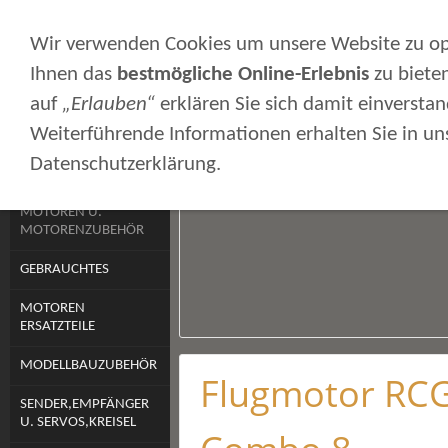
Wir verwenden Cookies um unsere Website zu o
Sie sind hier:
Kpo-Flugmodellbau
»
Motoren 
Ihnen das
bestmögliche Online-Erlebnis
zu biete
auf
„Erlauben“
erklären Sie sich damit einversta
Weiterführende Informationen erhalten Sie in un
WARENKORB ,
Datenschutzerklärung.
KUNDENKONTO
MOTOREN U.
MOTORENZUBEHÖR
GEBRAUCHTES
MOTOREN
ERSATZTEILE
MODELLBAUZUBEHÖR
Flugmotor RCG
SENDER,EMPFÄNGER
U. SERVOS,KREISEL