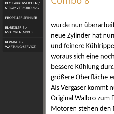
Combo 8
BEC / AKKUWEICHEN /
STROMVERSORGUNG
PROPELLER,SPINNER
wurde nun überarbeit
BL-REGLER,BL-
MOTOREN,AKKUS
neue Zylinder hat nu
REPARATUR-
und feinere Kühlripp
WARTUNG-SERVICE
woraus sich eine noc
bessere Kühlung durc
größere Oberfläche er
Als Vergaser kommt n
Original Walbro zum Ei
Motoren stehen den M