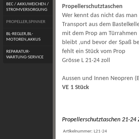
BEC / AKKUWEICHEN /
Propellerschutztaschen
STROMVERSORGUNG
Wer kennt das nicht das man
PROPELLER,SPINNER
Transport aus dem Bastelkell
mit dem Prop am Türrahmen
BL-REGLER,BL-
MOTOREN,AKKUS
bleibt ,und bevor der Spaß b
fehlt ein Stück vom Prop
REPARATUR-
WARTUNG-SERVICE
Grösse L 21-24 zoll
Aussen und Innen Neopren (B
VE 1 Stück
Propellerschutztaschen 21-24 
Artikelnummer:
L21-24