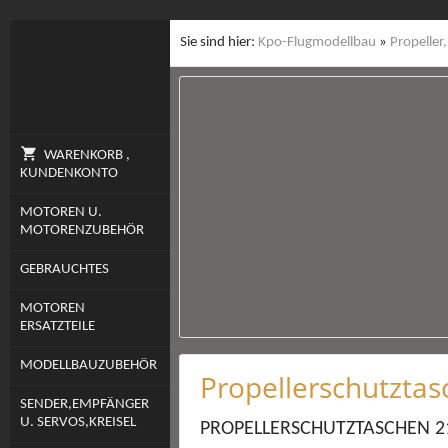
Sie sind hier:
Kpo-Flugmodellbau
»
Propeller
WARENKORB ,
KUNDENKONTO
MOTOREN U.
MOTORENZUBEHÖR
GEBRAUCHTES
MOTOREN
ERSATZTEILE
MODELLBAUZUBEHÖR
Propellerschutztas
SENDER,EMPFÄNGER
U. SERVOS,KREISEL
PROPELLERSCHUTZTASCHEN 21