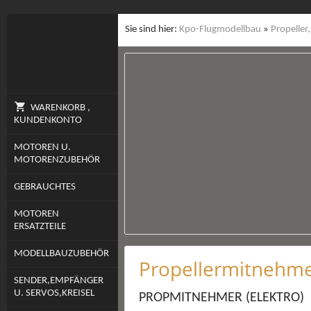
Sie sind hier:
Kpo-Flugmodellbau
»
Propeller
WARENKORB ,
KUNDENKONTO
MOTOREN U.
MOTORENZUBEHÖR
GEBRAUCHTES
MOTOREN
ERSATZTEILE
MODELLBAUZUBEHÖR
Propellermitnehm
SENDER,EMPFÄNGER
U. SERVOS,KREISEL
PROPMITNEHMER (ELEKTRO)