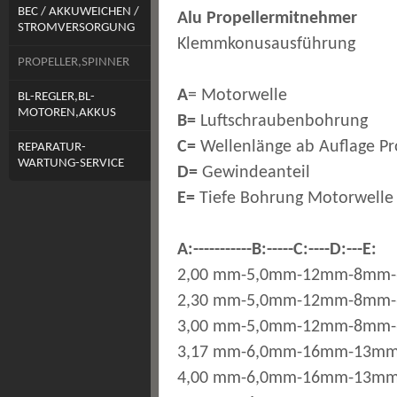
BEC / AKKUWEICHEN /
Alu Propellermitnehmer
STROMVERSORGUNG
Klemmkonusausführung
PROPELLER,SPINNER
A
= Motorwelle
BL-REGLER,BL-
MOTOREN,AKKUS
B=
Luftschraubenbohrung
C=
Wellenlänge ab Auflage P
REPARATUR-
WARTUNG-SERVICE
D=
Gewindeanteil
E=
Tiefe Bohrung Motorwelle
A:-----------B:-----C:----D:---E:
2,00 mm-5,0mm-12mm-8mm
2,30 mm-5,0mm-12mm-8mm
3,00 mm-5,0mm-12mm-8mm
3,17 mm-6,0mm-16mm-13m
4,00 mm-6,0mm-16mm-13m