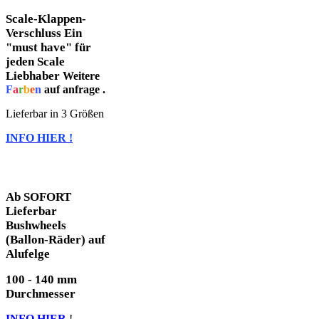
Scale-Klappen-
Verschluss Ein
"must have" für
jeden Scale
Liebhaber
Weitere
F
a
r
b
e
n
auf anfrage .
Lieferbar in 3 Größen
INFO HIER !
Ab SOFORT
Lieferbar
Bushwheels
(Ballon-Räder) auf
Alufelge
100 - 140 mm
Durchmesser
INFO HIER
!