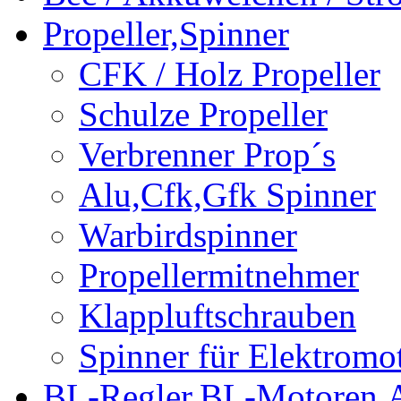
Propeller,Spinner
CFK / Holz Propeller
Schulze Propeller
Verbrenner Prop´s
Alu,Cfk,Gfk Spinner
Warbirdspinner
Propellermitnehmer
Klappluftschrauben
Spinner für Elektromo
BL-Regler,BL-Motoren,