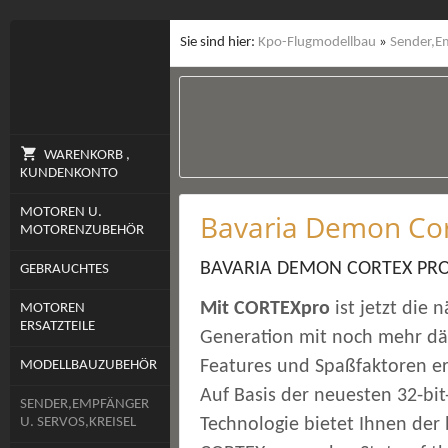
Sie sind hier:
Kpo-Flugmodellbau
»
Sender,Em
WARENKORB ,
KUNDENKONTO
MOTOREN U.
Bavaria Demon Cor
MOTORENZUBEHÖR
BAVARIA DEMON CORTEX PR
GEBRAUCHTES
Mit CORTEXpro
ist jetzt die 
MOTOREN
ERSATZTEILE
Generation mit noch mehr d
Features und Spaßfaktoren erh
MODELLBAUZUBEHÖR
Auf Basis der neuesten 32-bit
SENDER,EMPFÄNGER
U. SERVOS,KREISEL
Technologie bietet Ihnen de