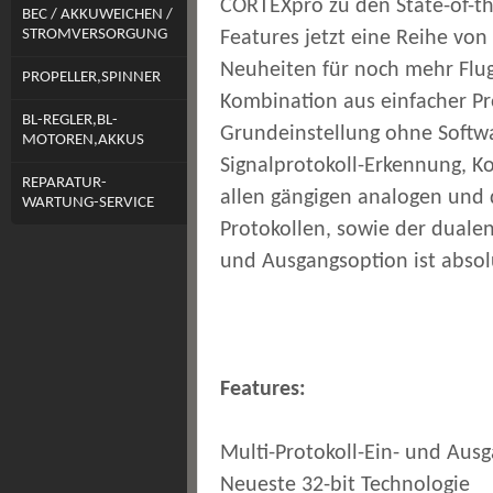
CORTEXpro zu den State-of-th
BEC / AKKUWEICHEN /
STROMVERSORGUNG
Features jetzt eine Reihe von 
Neuheiten für noch mehr Flu
PROPELLER,SPINNER
Kombination aus einfacher 
BL-REGLER,BL-
Grundeinstellung ohne Softw
MOTOREN,AKKUS
Signalprotokoll-Erkennung, K
REPARATUR-
allen gängigen analogen und 
WARTUNG-SERVICE
Protokollen, sowie der duale
und Ausgangsoption ist absolu
Features:
Multi-Protokoll-Ein- und Aus
Neueste 32-bit Technologie